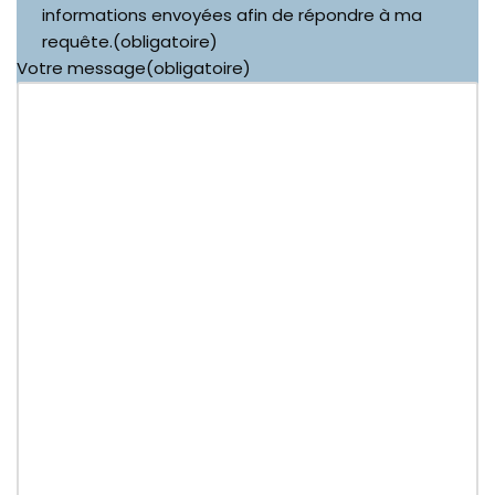
informations envoyées afin de répondre à ma
requête.
(obligatoire)
Votre message
(obligatoire)