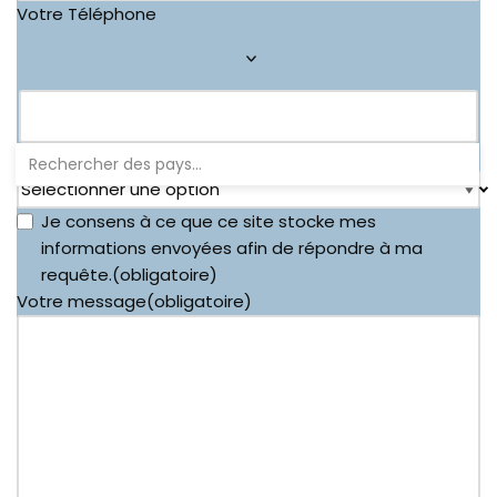
Votre Téléphone
Vous êtes
(obligatoire)
Je consens à ce que ce site stocke mes
informations envoyées afin de répondre à ma
requête.
(obligatoire)
Votre message
(obligatoire)